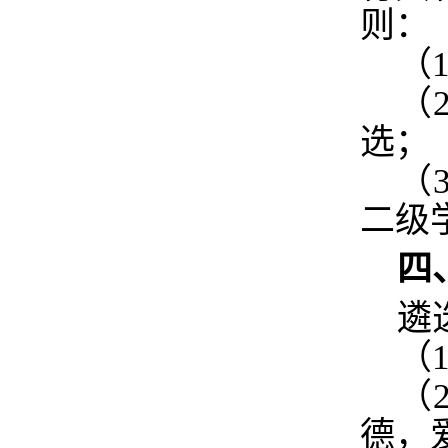
则：
（
（
选；
（
二级
四
遴
（
（
德，