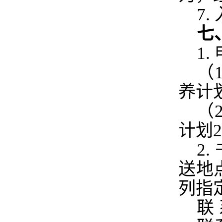
7.
七
1.
（
养计
（
计划
2
2.
送地
列指
联