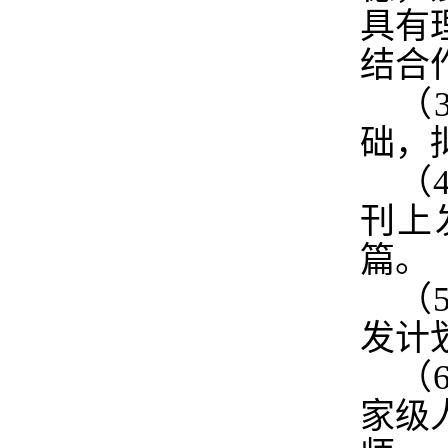
具有
结合
（
础，
（
刊上
篇。
（
发计
（
家级