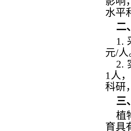
影响
水平
二
1.
元
/
人
2.
1
人
科研
三
植
育具