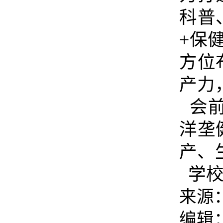
科普
+保
方位
产力
会前
洋垄
产、
学校
来源
编辑