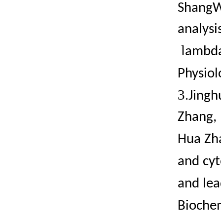
ShangWa
analysi
l
ambda-
Physiol
3.
Jingh
Zhang,
Hua Zha
and cy
and lea
Biochem