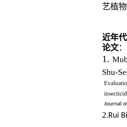
艺植物
近年代
论文
：
1.
Mub
Shu-Se
Evaluati
insectici
Journal o
2.
Rui B