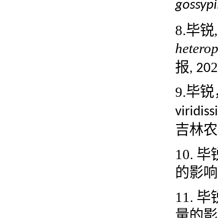
gossypi
8.
毕锐
heterop
报
2
, 20
9.
毕锐
viridis
吉林农
10.
毕
的影响
11.
毕
量的影