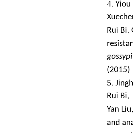
4.
Yiou 
Xueche
Rui Bi,
resista
gossypi
(2015)
5.
Jingh
Rui Bi,
Yan Liu
and ana