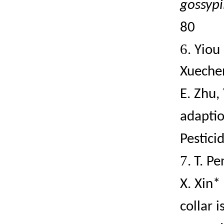
gossypi
80
6.
Yiou 
Xueche
E. Zhu
adaptio
Pestici
7.
T. Pe
X. Xin*
collar
i