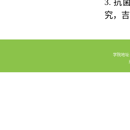
3.
抗
究
，
吉
学院地址