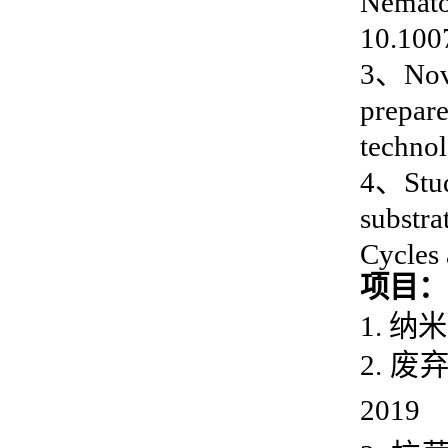
Nemat
10.100
3
、
Nov
prepare
technol
4
、
Stu
substra
Cycles
项目：
1.
纳米
2
.
废
2
019