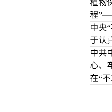
植物
程”
中央
于认真
中共
心、
在“